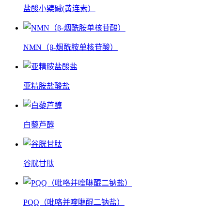
盐酸小檗碱(黄连素）
NMN（β-烟酰胺单核苷酸）
亚精胺盐酸盐
白藜芦醇
谷胱甘肽
PQQ（吡咯并喹啉醌二钠盐）