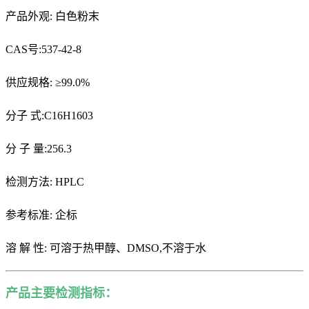
产品外观: 白色粉末
CAS号:
537-42-8
供应规格: ≥99.0%
分子 式:C16H1603
分 子 量:256.3
检测方法: HPLC
参考标准: 企标
溶
解 性: 可溶于热甲醇、DMSO,不溶于水
产品主要检测指标：