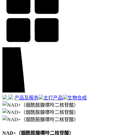
产品及服务
主打产品
生物合成
NAD+（烟酰胺腺嘌呤二核苷酸）