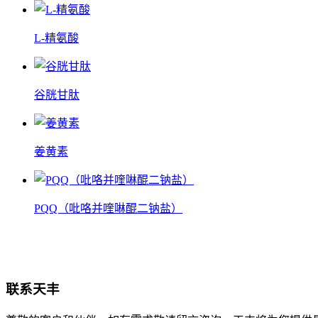
L-精氨酸
谷胱甘肽
姜黄素
PQQ（吡咯并喹啉醌二钠盐）
联系天丰