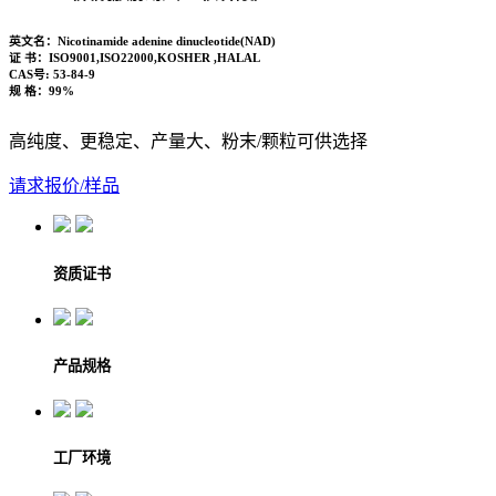
英文名：
Nicotinamide adenine dinucleotide(NAD)
证 书：
ISO9001,ISO22000,KOSHER ,HALAL
CAS号:
53-84-9
规 格：
99%
高纯度、更稳定、产量大、粉末/颗粒可供选择
请求报价/样品
资质证书
产品规格
工厂环境