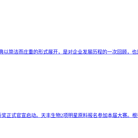
本次庆典以简洁而庄重的形式展开，是对企业发展历程的一次回顾，也
y Food 创新奖正式官宣启动。天丰生物2项明星原料报名参加本届大