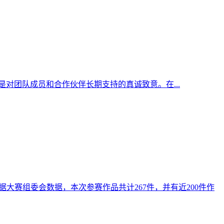
是对团队成员和合作伙伴长期支持的真诚致意。在...
赛。根据大赛组委会数据，本次参赛作品共计267件，并有近200件作