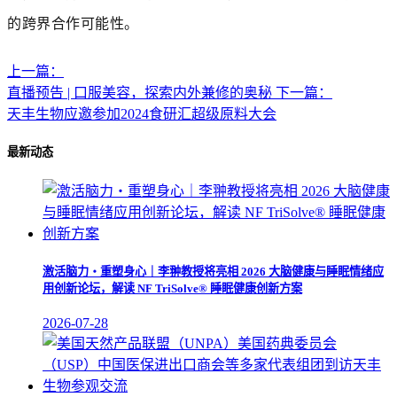
的跨界合作可能性。
上一篇：
直播预告 | 口服美容，探索内外兼修的奥秘
下一篇：
天丰生物应邀参加2024食研汇超级原料大会
最新动态
激活脑力・重塑身心｜李翀教授将亮相 2026 大脑健康与睡眠情绪应
用创新论坛，解读 NF TriSolve® 睡眠健康创新方案
2026-07-28