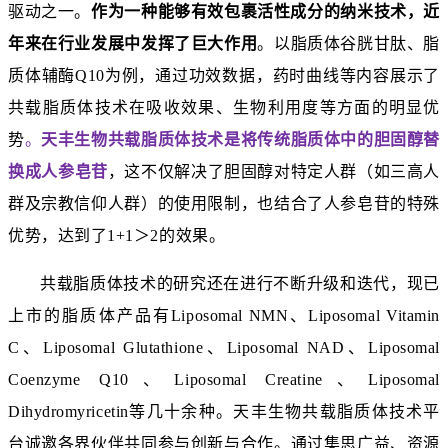
驱动之一。
作为一种能够有效包裹活性成分的纳米技术，近
年来在行业发展中发挥了巨大作用
。以脂质体谷胱甘肽、脂
质体辅酶Q10为例，通过功效数据，药时曲线等内容展示了
共载脂质体技术在吸收效果、生物利用度等方面的明显优
势
。
天丰生物共载脂质体技术是将传统脂质体中的胆固醇替
换成
人参皂苷
，这不仅解决了胆固醇对特定人群（如三高人
群及宗教信仰人群）的使用限制，也结合了人参皂苷的特殊
优势，达到了1+1＞2的效果。
共载脂质体技术的研究还在进行不断升级和迭代，现已
上市的脂质体产品有Liposomal NMN、Liposomal Vitamin
C、Liposomal Glutathione、Liposomal NAD、Liposomal
Coenzyme Q10、Liposomal Creatine、Liposomal
Dihydromyricetin等几十余种。
天丰生物共载脂质体技术平
台诚邀各界伙伴共同参与创新与合作。通过集思广益、资源