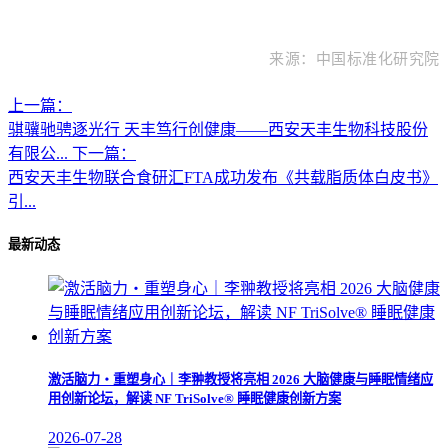
来源：中国标准化研究院
上一篇：
骐骥驰骋逐光行 天丰笃行创健康——西安天丰生物科技股份
有限公...
下一篇：
西安天丰生物联合食研汇FTA成功发布《共载脂质体白皮书》
引...
最新动态
激活脑力・重塑身心｜李翀教授将亮相 2026 大脑健康与睡眠情绪应
用创新论坛，解读 NF TriSolve® 睡眠健康创新方案
2026-07-28